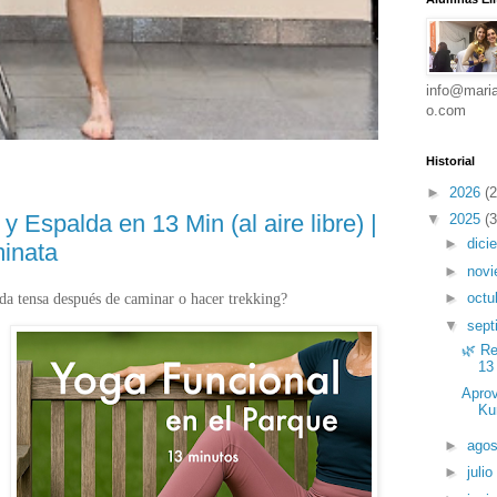
info@maria
o.com
Historial
►
2026
(2
 Espalda en 13 Min (al aire libre) |
▼
2025
(3
►
dici
inata
►
nov
lda tensa después de caminar o hacer trekking?
►
octu
▼
sept
🌿 Re
13 
Aprov
Ku
►
ago
►
julio