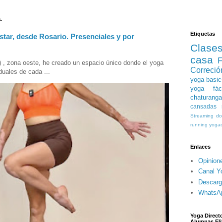
.
Etiquetas
star, desde Rosario. Presenciales y por
Clase
casa
F
) , zona oeste, he creado un espacio único donde el yoga
Correció
duales de cada ...
yoga basic
yoga fáci
chaturanga
cansadas
Streaming
do
running
yogac
Enlaces
Opinion
Canal Y
Descarg
WhatsA
Yoga Directo
Alumnas Eli