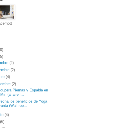
cernott
0)
5)
embre
(2)
iembre
(2)
bre
(4)
iembre
(2)
cupera Piernas y Espalda en
Min (al aire l...
echa los beneficios de Yoga
runta (Wall rop...
sto
(4)
(6)