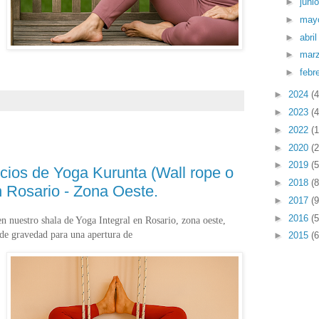
►
juni
►
may
►
abri
►
mar
►
febr
►
2024
(4
►
2023
(4
►
2022
(1
►
2020
(2
►
2019
(5
cios de Yoga Kurunta (Wall rope o
►
2018
(8
 Rosario - Zona Oeste.
►
2017
(9
►
2016
(5
n nuestro shala de Yoga Integral en Rosario, zona oeste,
de gravedad para una apertura de
►
2015
(6