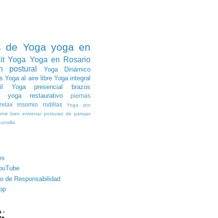
s de Yoga
yoga en
it Yoga
Yoga en Rosario
n postural
Yoga Dinámico
s
Yoga al aire libre
Yoga integral
l
Yoga presencial
brazos
yoga restaurativo
piernas
relax
insomio
rodillas
Yoga por
rmir bien
entrenar
posturas de parejas
onsilla
es
ouTube
o de Responsabilidad
pp
 -
te