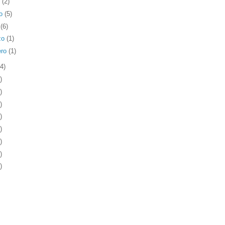
o
(2)
o
(5)
l
(6)
zo
(1)
ero
(1)
4)
)
)
)
)
)
)
)
)