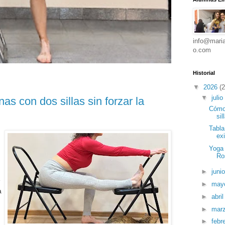
info@maria
o.com
Historial
▼
2026
(2
▼
julio
nas con dos sillas sin forzar la
Cómo 
sil
Tabla
ex
Yoga 
Ros
►
juni
e
►
may
a
►
abri
►
mar
►
febr