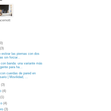
cernott
0)
(3)
estirar las piernas con dos
las sin forzar...
 con banda: una variante más
igente para ha...
con cuerdas de pared en
ario | Movilidad, ...
o
(3)
o
(4)
l
(1)
zo
(4)
ero
(3)