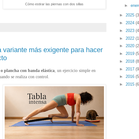
Cómo estirar las piernas con dos sillas
►
ene
►
2025
(3
►
2024
(4
►
2023
(4
►
2022
(1
►
2020
(2
 variante más exigente para hacer
►
2019
(5
cto
►
2018
(8
►
2017
(9
 o plancha con banda elástica
, un ejercicio simple en
►
2016
(5
uando se realiza con control.
►
2015
(6