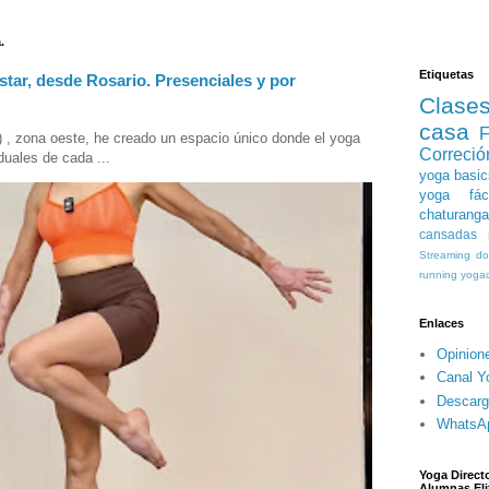
.
Etiquetas
star, desde Rosario. Presenciales y por
Clase
casa
F
) , zona oeste, he creado un espacio único donde el yoga
Correció
duales de cada ...
yoga basic
yoga fáci
chaturanga
cansadas
Streaming
do
running
yogac
Enlaces
Opinion
Canal Y
Descarg
WhatsA
Yoga Directo
Alumnas Eli