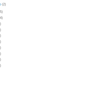
ro
(2)
5)
4)
)
)
)
)
)
)
)
)