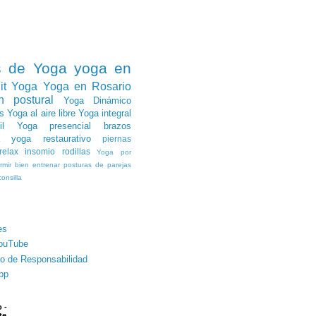
s de Yoga
yoga en
it Yoga
Yoga en Rosario
n postural
Yoga Dinámico
s
Yoga al aire libre
Yoga integral
l
Yoga presencial
brazos
yoga restaurativo
piernas
relax
insomio
rodillas
Yoga por
rmir bien
entrenar
posturas de parejas
onsilla
es
ouTube
o de Responsabilidad
pp
 -
te