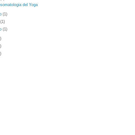
somatologia del Yoga
o
(1)
l
(1)
ro
(1)
)
)
)