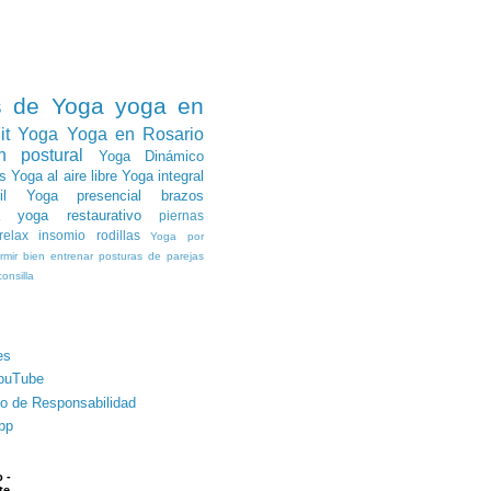
s de Yoga
yoga en
it Yoga
Yoga en Rosario
n postural
Yoga Dinámico
s
Yoga al aire libre
Yoga integral
l
Yoga presencial
brazos
yoga restaurativo
piernas
relax
insomio
rodillas
Yoga por
rmir bien
entrenar
posturas de parejas
onsilla
es
ouTube
o de Responsabilidad
pp
 -
te