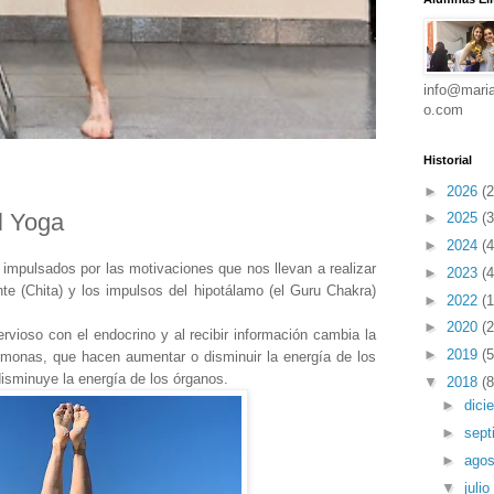
info@maria
o.com
Historial
►
2026
(2
l Yoga
►
2025
(3
►
2024
(4
pulsados por las motivaciones que nos llevan a realizar
►
2023
(4
te (Chita) y los impulsos del hipotálamo (el Guru Chakra)
►
2022
(1
►
2020
(2
rvioso con el endocrino y al recibir información cambia la
►
2019
(5
rmonas, que hacen aumentar o disminuir la energía de los
sminuye la energía de los órganos.
▼
2018
(8
►
dici
►
sept
►
ago
▼
julio