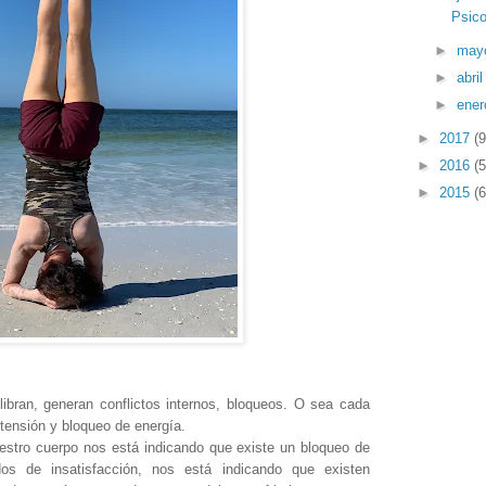
Psico
►
may
►
abri
►
ene
►
2017
(9
►
2016
(5
►
2015
(6
ibran, generan conflictos internos, bloqueos. O sea cada
tensión y bloqueo de energía.
uestro cuerpo nos está indicando que existe un bloqueo de
os de insatisfacción, nos está indicando que existen