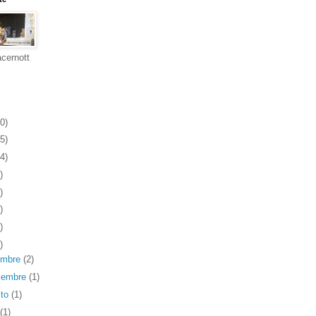
cernott
0)
5)
4)
)
)
)
)
)
embre
(2)
iembre
(1)
sto
(1)
(1)