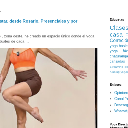
.
Etiquetas
star, desde Rosario. Presenciales y por
Clase
casa
F
) , zona oeste, he creado un espacio único donde el yoga
Correció
duales de cada ...
yoga basic
yoga fáci
chaturanga
cansadas
Streaming
do
running
yogac
Enlaces
Opinion
Canal Y
Descarg
WhatsA
Yoga Directo
Alumnas Eli