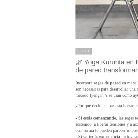
lunes
🌿 Yoga Kurunta en 
de pared transforman 
Incorporé
sogas de pared
en mi sal
son necesarias para desarrollar una
método Iyengar. Y se usan como ayud
¿Por qué decidí sumar esta herrami
-
Si estás comenzando
, las sogas t
sostenido, a liberar tensiones y a a
otra forma te pueden parecer imposi
-
Si ya tenés experiencia
, te invita