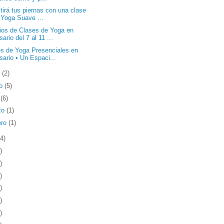
tirá tus piernas con una clase
 Yoga Suave ...
ios de Clases de Yoga en
ario del 7 al 11 ...
s de Yoga Presenciales en
sario • Un Espaci...
o
(2)
o
(5)
l
(6)
zo
(1)
ero
(1)
4)
)
)
)
)
)
)