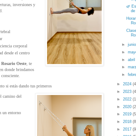
rturas, inversiones y
🌿 Es
d.
de
Horar
Ros
Clase
tebral
Ro
ar
►
juni
nciencia corporal
►
may
ad desde el centro
►
abri
n Rosario Oeste
, te
►
mar
o en donde brindamos
►
febr
y consciente.
►
2024
(4
nto si estás dando tus primeros
►
2023
(4
el camino del
►
2022
(1
►
2020
(2
en un entorno
►
2019
(5
►
2018
(8
►
2017
(9