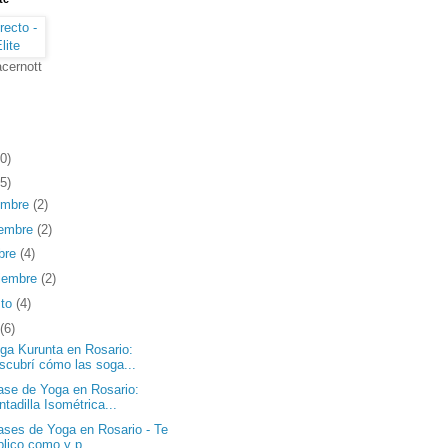
cernott
0)
5)
embre
(2)
iembre
(2)
bre
(4)
iembre
(2)
sto
(4)
(6)
ga Kurunta en Rosario:
scubrí cómo las soga...
ase de Yoga en Rosario:
ntadilla Isométrica...
ases de Yoga en Rosario - Te
plico como y p...