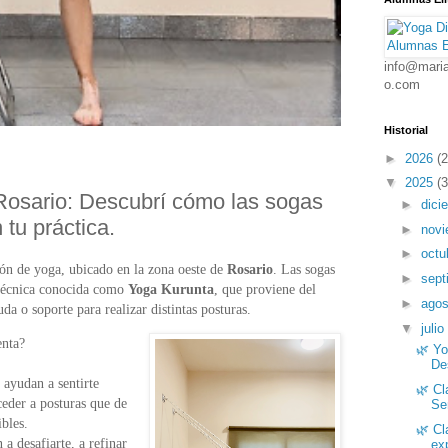
info@maria
o.com
Historial
►
2026
(2
▼
2025
(3
Rosario: Descubrí cómo las sogas
►
dici
tu práctica.
►
nov
►
octu
ón de yoga, ubicado en la zona oeste de
Rosario
. Las sogas
►
sept
técnica conocida como
Yoga Kurunta
, que
proviene del
►
ago
a o soporte para realizar distintas posturas.
▼
julio
enta?
🌿 Yo
De
e ayudan a sentirte
🌿 Cl
cceder a posturas que de
Se
bles.
🌿 Cl
n a desafiarte, a refinar
ex