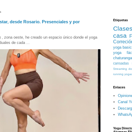
.
Etiquetas
star, desde Rosario. Presenciales y por
Clase
casa
F
) , zona oeste, he creado un espacio único donde el yoga
Correció
duales de cada ...
yoga basic
yoga fáci
chaturanga
cansadas
Streaming
do
running
yogac
Enlaces
Opinion
Canal Y
Descarg
WhatsA
Yoga Directo
Alumnas Eli