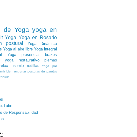
s de Yoga
yoga en
it Yoga
Yoga en Rosario
n postural
Yoga Dinámico
s
Yoga al aire libre
Yoga integral
l
Yoga presencial
brazos
yoga restaurativo
piernas
relax
insomio
rodillas
Yoga por
rmir bien
entrenar
posturas de parejas
onsilla
es
ouTube
o de Responsabilidad
pp
 -
te